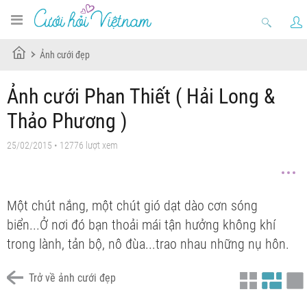
Ảnh cưới đẹp
Ảnh cưới Phan Thiết ( Hải Long &
Thảo Phương )
25/02/2015 • 12776 lượt xem
Một chút nắng, một chút gió dạt dào cơn sóng
biển...Ở nơi đó bạn thoải mái tận hưởng không khí
trong lành, tản bộ, nô đùa...trao nhau những nụ hôn.
Trở về ảnh cưới đẹp
Chưa có tiêu đề
Chưa có tiêu đề
Chưa có tiêu đề
Chưa có tiêu đề
Chưa có tiêu đề
Chưa có tiêu đề
Chưa có tiêu đề
Chưa có tiêu đề
Chưa có tiêu đề
Chưa có tiêu đề
Chưa có tiêu đề
Chưa có tiêu đề
Chưa có tiêu đề
Chưa có tiêu đề
Chưa có tiêu đề
Chưa có tiêu đề