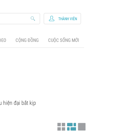
THÀNH VIÊN
DEO
CỘNG ĐỒNG
CUỘC SỐNG MỚI
hiện đại bắt kịp