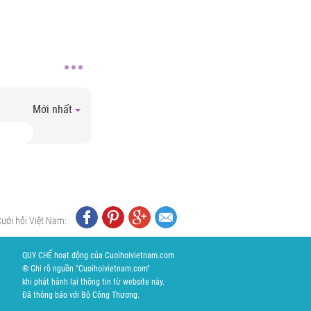
Mới nhất
Cưới hỏi Việt Nam:
QUY CHẾ hoạt động của Cuoihoivietnam.com
® Ghi rõ nguồn "Cuoihoivietnam.com"
khi phát hành lại thông tin từ website này.
Đã thông báo với Bộ Công Thương.