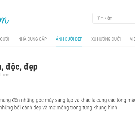
 CƯỚI
NHÀ CUNG CẤP
ẢNH CƯỚI ĐẸP
XU HƯỚNG CƯỚI
VI
ạ, độc, đẹp
ợt xem
 mang đến những góc máy sáng tạo và khác lạ cùng các tông màu 
 những bối cảnh đẹp và mơ mộng trong từng khung hình