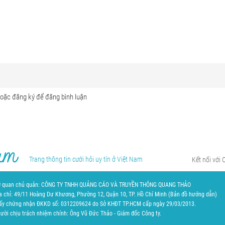
Trang thông tin cưới hỏi uy tín ở Việt Nam
Kết nối với 
 quan chủ quản: CÔNG TY TNHH QUẢNG CÁO VÀ TRUYỀN THÔNG QUANG THẢO
a chỉ: 49/11 Hoàng Dư Khương, Phường 12, Quận 10, TP. Hồ Chí Minh (
Bản đồ hướng dẫn
)
ấy chứng nhận ĐKKD số: 0312209624 do Sở KHĐT TP.HCM cấp ngày 29/03/2013.
ười chịu trách nhiệm chính: Ông Vũ Đức Thảo - Giám đốc Công ty.