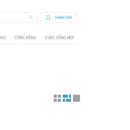
THÀNH VIÊN
DEO
CỘNG ĐỒNG
CUỘC SỐNG MỚI