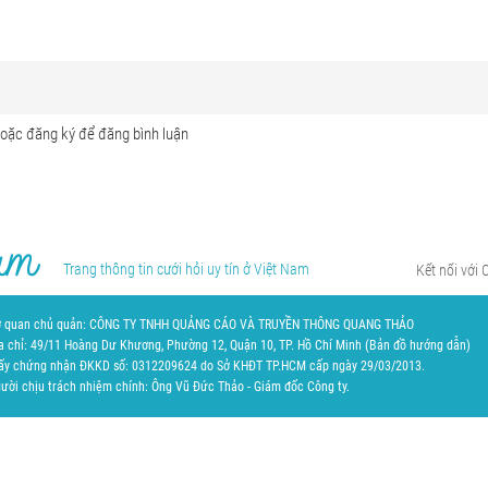
Trang thông tin cưới hỏi uy tín ở Việt Nam
Kết nối với 
 quan chủ quản: CÔNG TY TNHH QUẢNG CÁO VÀ TRUYỀN THÔNG QUANG THẢO
a chỉ: 49/11 Hoàng Dư Khương, Phường 12, Quận 10, TP. Hồ Chí Minh (
Bản đồ hướng dẫn
)
ấy chứng nhận ĐKKD số: 0312209624 do Sở KHĐT TP.HCM cấp ngày 29/03/2013.
ười chịu trách nhiệm chính: Ông Vũ Đức Thảo - Giám đốc Công ty.