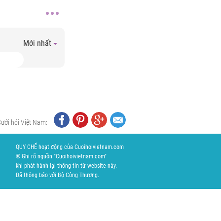
Mới nhất
Cưới hỏi Việt Nam:
QUY CHẾ hoạt động của Cuoihoivietnam.com
® Ghi rõ nguồn "Cuoihoivietnam.com"
khi phát hành lại thông tin từ website này.
Đã thông báo với Bộ Công Thương.