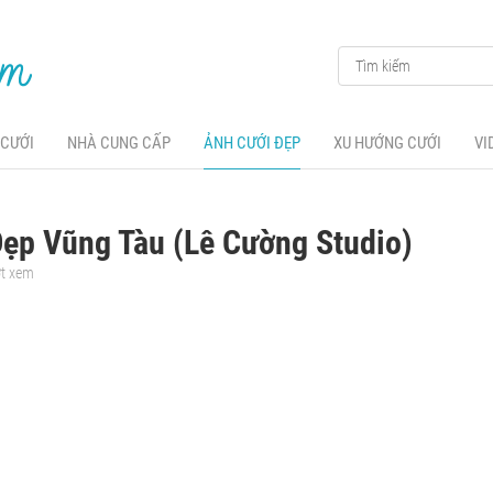
 CƯỚI
NHÀ CUNG CẤP
ẢNH CƯỚI ĐẸP
XU HƯỚNG CƯỚI
VI
ẹp Vũng Tàu (Lê Cường Studio)
ợt xem