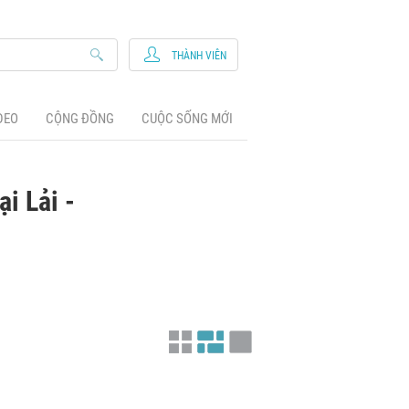
THÀNH VIÊN
DEO
CỘNG ĐỒNG
CUỘC SỐNG MỚI
i Lải -