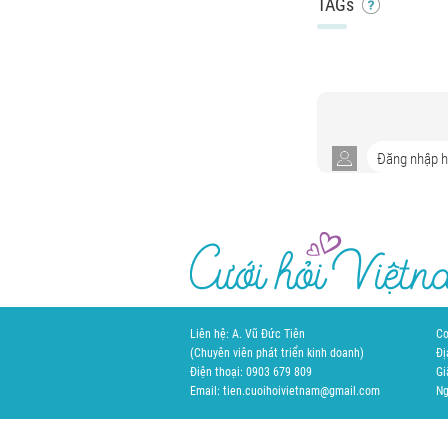
TAGs
Liên hệ: A. Vũ Đức Tiên
Cơ
(Chuyên viên phát triển kinh doanh)
Đị
Điện thoại: 0903 679 809
Gi
Email: tien.cuoihoivietnam@gmail.com
Ng