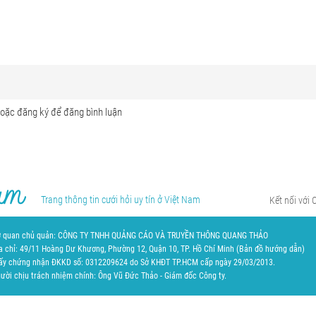
Trang thông tin cưới hỏi uy tín ở Việt Nam
Kết nối với 
 quan chủ quản: CÔNG TY TNHH QUẢNG CÁO VÀ TRUYỀN THÔNG QUANG THẢO
a chỉ: 49/11 Hoàng Dư Khương, Phường 12, Quận 10, TP. Hồ Chí Minh (
Bản đồ hướng dẫn
)
ấy chứng nhận ĐKKD số: 0312209624 do Sở KHĐT TP.HCM cấp ngày 29/03/2013.
ười chịu trách nhiệm chính: Ông Vũ Đức Thảo - Giám đốc Công ty.