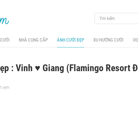
 CƯỚI
NHÀ CUNG CẤP
ẢNH CƯỚI ĐẸP
XU HƯỚNG CƯỚI
VI
ẹp : Vinh ♥ Giang (Flamingo Resort Đạ
ợt xem