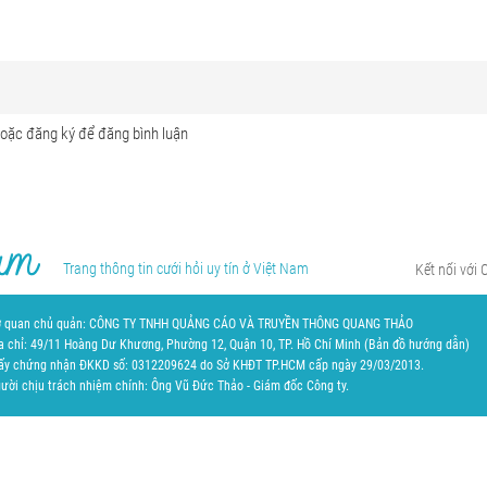
Trang thông tin cưới hỏi uy tín ở Việt Nam
Kết nối với 
 quan chủ quản: CÔNG TY TNHH QUẢNG CÁO VÀ TRUYỀN THÔNG QUANG THẢO
a chỉ: 49/11 Hoàng Dư Khương, Phường 12, Quận 10, TP. Hồ Chí Minh (
Bản đồ hướng dẫn
)
ấy chứng nhận ĐKKD số: 0312209624 do Sở KHĐT TP.HCM cấp ngày 29/03/2013.
ười chịu trách nhiệm chính: Ông Vũ Đức Thảo - Giám đốc Công ty.