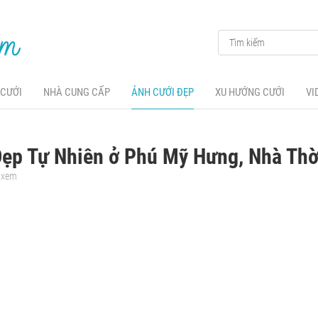
 CƯỚI
NHÀ CUNG CẤP
ẢNH CƯỚI ĐẸP
XU HƯỚNG CƯỚI
VI
Đẹp Tự Nhiên ở Phú Mỹ Hưng, Nhà Th
t xem