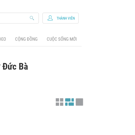
THÀNH VIÊN
DEO
CỘNG ĐỒNG
CUỘC SỐNG MỚI
ờ Đức Bà