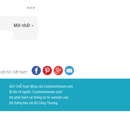
Mới nhất
Cưới hỏi Việt Nam:
QUY CHẾ hoạt động của Cuoihoivietnam.com
® Ghi rõ nguồn "Cuoihoivietnam.com"
khi phát hành lại thông tin từ website này.
Đã thông báo với Bộ Công Thương.