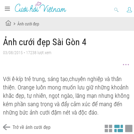
Ảnh cưới đẹp
Ảnh cưới đẹp Sài Gòn 4
03/08/2015 • 17238 lượt xem
Với ê-kíp trẻ trung, sáng tạo,chuyên nghiệp và thân
thiện. Orange luôn mong muốn lưu giữ những khoảnh
khăc đẹp, tự nhiên, ngọt ngào, lãng mạn nhưng không
kém phần sang trọng và đẩy cảm xúc để mang đến
những bức ảnh cưới đậm nét và độc đáo.
Trở về ảnh cưới đẹp
Album cưới đẹp quận 1
Chưa có tiêu đề
Chưa có tiêu đề
Chưa có tiêu đề
Chưa có tiêu đề
Chưa có tiêu đề
Chưa có tiêu đề
Chưa có tiêu đề
Chưa có tiêu đề
Chưa có tiêu đề
Chưa có tiêu đề
Chưa có tiêu đề
Chưa có tiêu đề
ảnh cưới đẹp sài gòn
Chưa có tiêu đề
ảnh cưới đẹp sài gòn