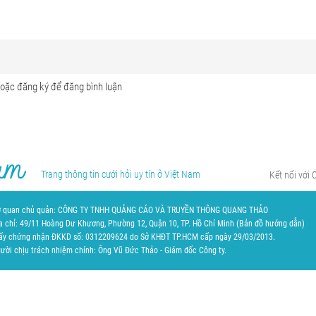
Trang thông tin cưới hỏi uy tín ở Việt Nam
Kết nối với 
 quan chủ quản: CÔNG TY TNHH QUẢNG CÁO VÀ TRUYỀN THÔNG QUANG THẢO
a chỉ: 49/11 Hoàng Dư Khương, Phường 12, Quận 10, TP. Hồ Chí Minh (
Bản đồ hướng dẫn
)
ấy chứng nhận ĐKKD số: 0312209624 do Sở KHĐT TP.HCM cấp ngày 29/03/2013.
ười chịu trách nhiệm chính: Ông Vũ Đức Thảo - Giám đốc Công ty.