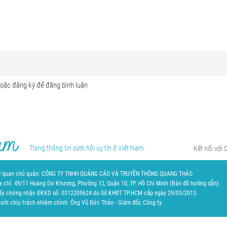
Trang thông tin cưới hỏi uy tín ở Việt Nam
Kết nối với 
 quan chủ quản: CÔNG TY TNHH QUẢNG CÁO VÀ TRUYỀN THÔNG QUANG THẢO
a chỉ: 49/11 Hoàng Dư Khương, Phường 12, Quận 10, TP. Hồ Chí Minh (
Bản đồ hướng dẫn
)
ấy chứng nhận ĐKKD số: 0312209624 do Sở KHĐT TP.HCM cấp ngày 29/03/2013.
ười chịu trách nhiệm chính: Ông Vũ Đức Thảo - Giám đốc Công ty.