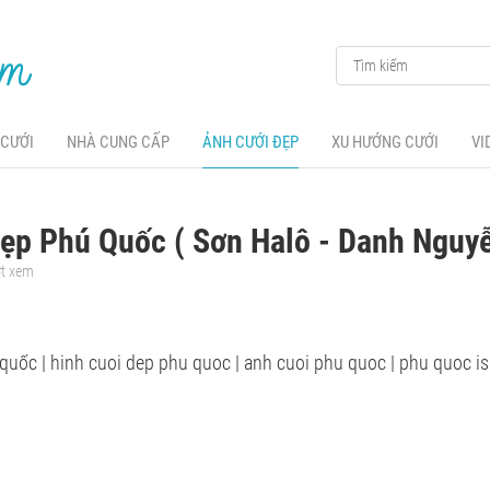
 CƯỚI
NHÀ CUNG CẤP
ẢNH CƯỚI ĐẸP
XU HƯỚNG CƯỚI
VI
ẹp Phú Quốc ( Sơn Halô - Danh Nguyễ
ợt xem
quốc | hinh cuoi dep phu quoc | anh cuoi phu quoc | phu quoc is