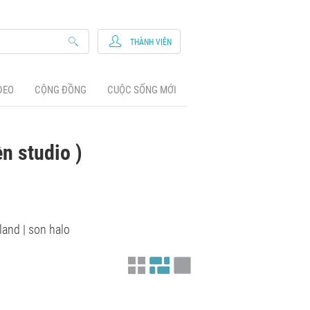
THÀNH VIÊN
DEO
CỘNG ĐỒNG
CUỘC SỐNG MỚI
n studio )
land | son halo