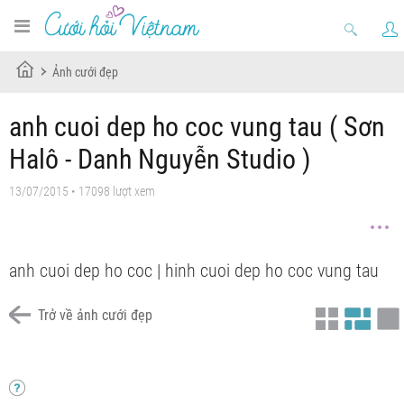
Ảnh cưới đẹp
anh cuoi dep ho coc vung tau ( Sơn
Halô - Danh Nguyễn Studio )
13/07/2015 • 17098 lượt xem
anh cuoi dep ho coc | hinh cuoi dep ho coc vung tau
Trở về ảnh cưới đẹp
anh cuoi dep vung tau ho coc (Sơn Halô - Danh Nguyen Studio )
anh cuoi dep ho coc vung tau
anh cuoi dep long hai ho coc vung tau
anh cuoi dep vung tau ho coc (Sơn Halô - Danh Nguyen Studio )
anh cuoi dep ho coc vung tau
anh cuoi dep long hai ho coc vung tau ( Sơn Halô - Danh Nguyễn Studio )