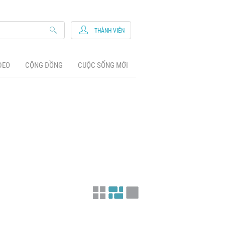
THÀNH VIÊN
DEO
CỘNG ĐỒNG
CUỘC SỐNG MỚI