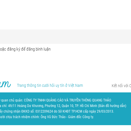
Trang thông tin cưới hỏi uy tín ở Việt Nam
Kết nối với 
 quan chủ quản: CÔNG TY TNHH QUẢNG CÁO VÀ TRUYỀN THÔNG QUANG THẢO
a chỉ: 49/11 Hoàng Dư Khương, Phường 12, Quận 10, TP. Hồ Chí Minh (
Bản đồ hướng dẫn
)
ấy chứng nhận ĐKKD số: 0312209624 do Sở KHĐT TP.HCM cấp ngày 29/03/2013.
ười chịu trách nhiệm chính: Ông Vũ Đức Thảo - Giám đốc Công ty.