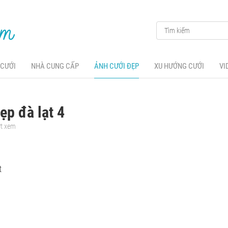
 CƯỚI
NHÀ CUNG CẤP
ẢNH CƯỚI ĐẸP
XU HƯỚNG CƯỚI
VI
ẹp đà lạt 4
ợt xem
t