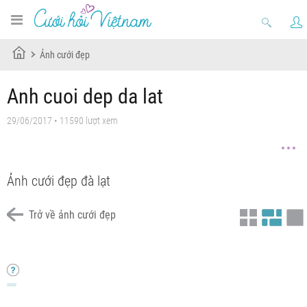
Ảnh cưới đẹp
Anh cuoi dep da lat
29/06/2017 • 11590 lượt xem
Ảnh cưới đẹp đà lạt
Trở về ảnh cưới đẹp
Chưa có tiêu đề
Chưa có tiêu đề
Chưa có tiêu đề
Chưa có tiêu đề
Chưa có tiêu đề
Chưa có tiêu đề
Chưa có tiêu đề
Chưa có tiêu đề