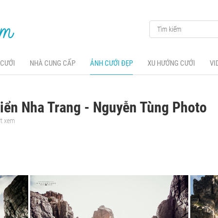
 CƯỚI
NHÀ CUNG CẤP
ẢNH CƯỚI ĐẸP
XU HƯỚNG CƯỚI
VI
iển Nha Trang - Nguyễn Tùng Photo
ợt xem