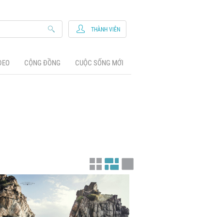
THÀNH VIÊN
DEO
CỘNG ĐỒNG
CUỘC SỐNG MỚI