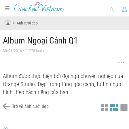
Ảnh cưới đẹp
Album Ngoại Cảnh Q1
30/01/2016 • 11275 lượt xem
Album được thực hiện bởi đội ngũ chuyên nghiệp của
Orange Studio. Đẹp trong từng góc cạnh, tự tin chụp
hình theo cách riêng của bạn...
Trở về ảnh cưới đẹp
Phim trường Orange
Phim trường Orange
Phim trường Orange
Orange Studio
Orange Satudio - ảnh cưới Hàn Quốc
Phim trường Orange
Phim trường Orange
Phim trường Orange
Đồ đôi Hàn Quốc
Công viên 23/9
Công viên 23/9
Ngoại cảnh Q1
Orange Studio
Orange Studio
Phim trường Orange
Ngoại cảnh Q1
Khu rừng phim trường Orange
Ngoại cảnh Q1
Orange Satudio - ảnh cưới Hàn Quốc
Ngoại cảnh Q1
Orange Studio
Phim trường Orange
Orange Studio