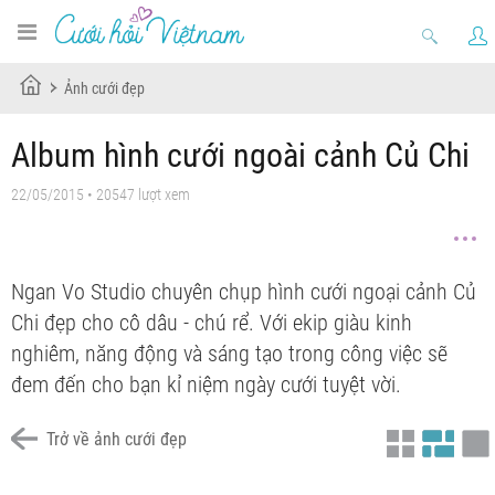
Ảnh cưới đẹp
Album hình cưới ngoài cảnh Củ Chi
22/05/2015 • 20547 lượt xem
Ngan Vo Studio chuyên chụp hình cưới ngoại cảnh Củ
Chi đẹp cho cô dâu - chú rể. Với ekip giàu kinh
nghiêm, năng động và sáng tạo trong công việc sẽ
đem đến cho bạn kỉ niệm ngày cưới tuyệt vời.
Trở về ảnh cưới đẹp
Chưa có tiêu đề
Chưa có tiêu đề
Chưa có tiêu đề
Chưa có tiêu đề
Chưa có tiêu đề
Chưa có tiêu đề
Chưa có tiêu đề
Chưa có tiêu đề
Chưa có tiêu đề
Chưa có tiêu đề
Chưa có tiêu đề
Chưa có tiêu đề
Chưa có tiêu đề
Chưa có tiêu đề