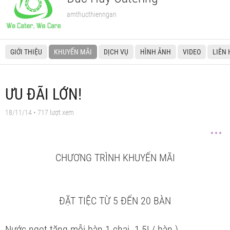
amthucthienngan
GIỚI THIỆU
KHUYẾN MÃI
DỊCH VỤ
HÌNH ẢNH
VIDEO
LIÊN 
ƯU ĐÃI LỚN!
18/11/14
• 717 lượt xem
CHƯƠNG TRÌNH KHUYẾN MÃI
ĐẶT TIỆC TỪ 5 ĐẾN 20 BÀN
Nước ngọt tặng mỗi bàn 1 chai 1,5L/ bàn )