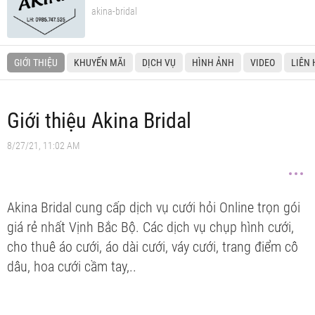
akina-bridal
GIỚI THIỆU
KHUYẾN MÃI
DỊCH VỤ
HÌNH ẢNH
VIDEO
LIÊN 
Giới thiệu Akina Bridal
8/27/21, 11:02 AM
Akina Bridal cung cấp dịch vụ cưới hỏi Online trọn gói
giá rẻ nhất Vịnh Bắc Bộ. Các dịch vụ chụp hình cưới,
cho thuê áo cưới, áo dài cưới, váy cưới, trang điểm cô
dâu, hoa cưới cầm tay,..