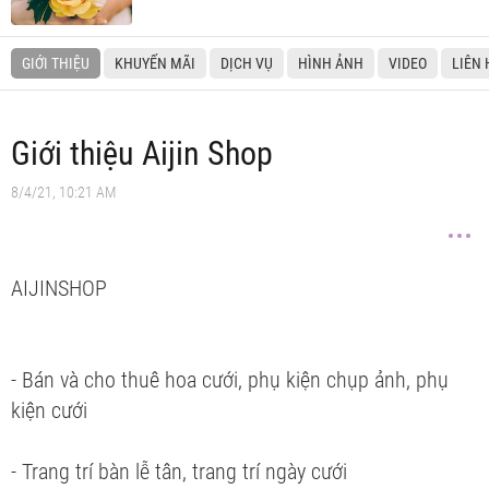
GIỚI THIỆU
KHUYẾN MÃI
DỊCH VỤ
HÌNH ẢNH
VIDEO
LIÊN 
Giới thiệu Aijin Shop
8/4/21, 10:21 AM
AIJINSHOP
- Bán và cho thuê hoa cưới, phụ kiện chụp ảnh, phụ
kiện cưới
- Trang trí bàn lễ tân, trang trí ngày cưới