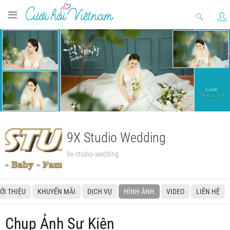
9X Studio Wedding
9x-studio-wedding
IỚI THIỆU
KHUYẾN MÃI
DỊCH VỤ
HÌNH ẢNH
VIDEO
LIÊN HỆ
Chụp Ảnh Sự Kiện