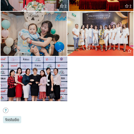
2
2
1
9xstudio