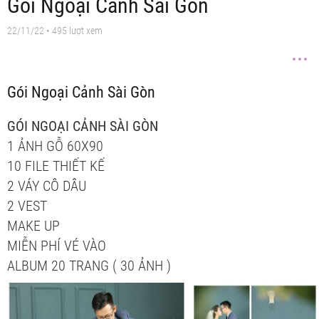
Gói Ngoại Cảnh Sài Gòn
22/11/22
• 495 lượt xem
Gói Ngoại Cảnh Sài Gòn
GÓI NGOẠI CẢNH SÀI GÒN
1 ẢNH GỖ 60X90
10 FILE THIẾT KẾ
2 VÁY CÔ DÂU
2 VEST
MAKE UP
MIỄN PHÍ VÉ VÀO
ALBUM 20 TRANG ( 30 ẢNH )