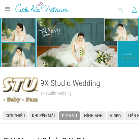
9X Studio Wedding
9x-studio-wedding
GIỚI THIỆU
KHUYẾN MÃI
DỊCH VỤ
HÌNH ẢNH
VIDEO
LIÊN 