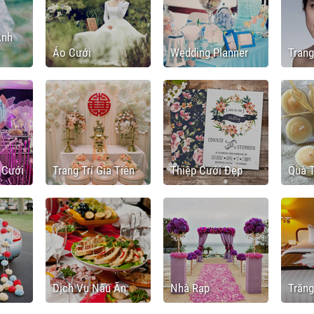
Ảnh
Áo Cưới
Wedding Planner
Tran
c Cưới
Trang Trí Gia Tiên
Thiệp Cưới Đẹp
Quà 
Dịch Vụ Nấu Ăn
Nhà Rạp
Trăn