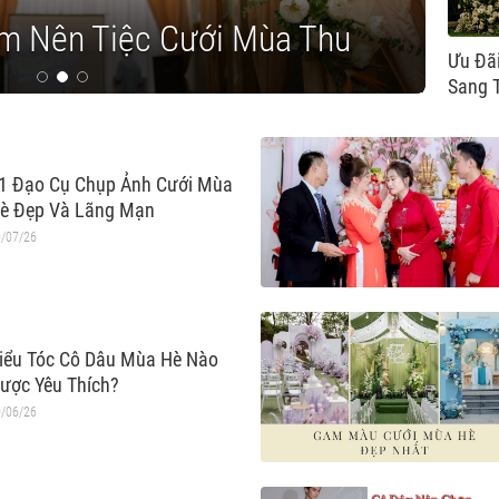
àm Nên Tiệc Cưới Mùa Thu
Lo
Ưu Đãi
Sang 
1 Đạo Cụ Chụp Ảnh Cưới Mùa
è Đẹp Và Lãng Mạn
/07/26
iểu Tóc Cô Dâu Mùa Hè Nào
ược Yêu Thích?
/06/26