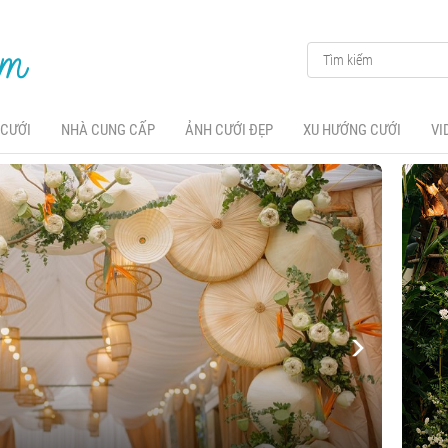
 CƯỚI
NHÀ CUNG CẤP
ẢNH CƯỚI ĐẸP
XU HƯỚNG CƯỚI
VI
Ti