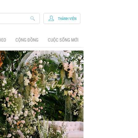
THÀNH VIÊN
DEO
CỘNG ĐỒNG
CUỘC SỐNG MỚI
ệc Cưới Trong Mơ Đẳng Cấp Tại Khá