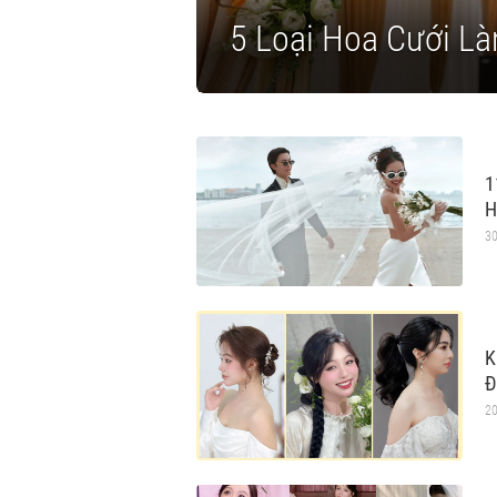
Lãng Mạn
5 Loại Hoa Cưới L
1
H
30
K
Đ
20