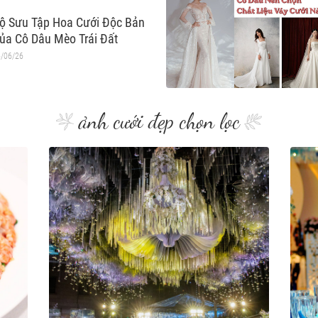
ộ Sưu Tập Hoa Cưới Độc Bản
ủa Cô Dâu Mèo Trái Đất
/06/26
ảnh cưới đẹp chọn lọc