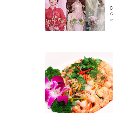
B
C
06