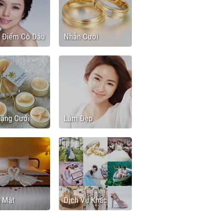
g Điểm Cô Dâu
Nhẫn Cưới
Tặng Cưới
Làm Đẹp
g Mật
Dịch Vụ Khác